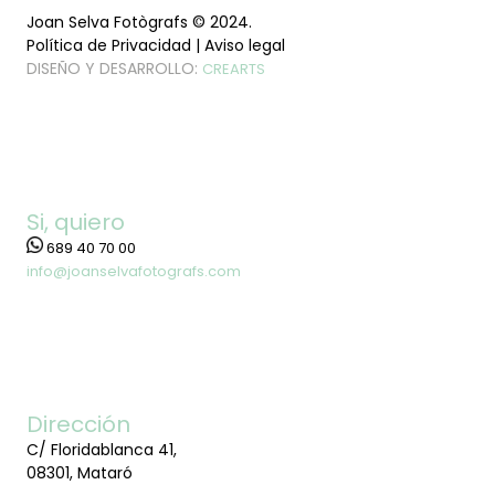
Joan Selva Fotògrafs © 2024.
Política de Privacidad | Aviso legal
DISEÑO Y DESARROLLO:
CREARTS
Si, quiero
689 40 70 00
info@joanselvafotografs.com
Dirección
C/ Floridablanca 41,
08301, Mataró